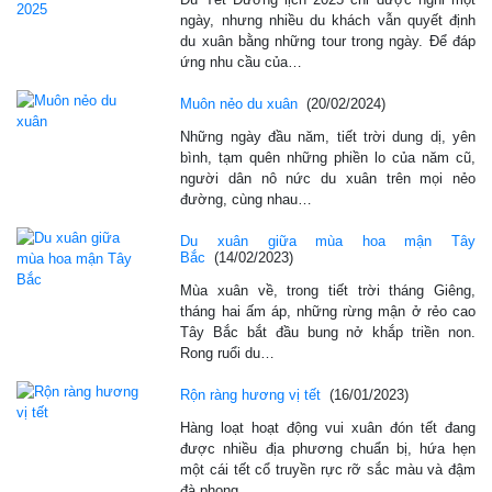
ngày, nhưng nhiều du khách vẫn quyết định
du xuân bằng những tour trong ngày. Để đáp
ứng nhu cầu của…
Muôn nẻo du xuân
(20/02/2024)
Những ngày đầu năm, tiết trời dung dị, yên
bình, tạm quên những phiền lo của năm cũ,
người dân nô nức du xuân trên mọi nẻo
đường, cùng nhau…
Du xuân giữa mùa hoa mận Tây
Bắc
(14/02/2023)
Mùa xuân về, trong tiết trời tháng Giêng,
tháng hai ấm áp, những rừng mận ở rẻo cao
Tây Bắc bắt đầu bung nở khắp triền non.
Rong ruổi du…
Rộn ràng hương vị tết
(16/01/2023)
Hàng loạt hoạt động vui xuân đón tết đang
được nhiều địa phương chuẩn bị, hứa hẹn
một cái tết cổ truyền rực rỡ sắc màu và đậm
đà phong…