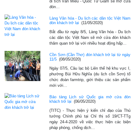
di tích Văn Miếu - Quốc Tử Giám sẽ mở cửa
đón…
Làng Văn hóa - Du lịch các dân tộc Việt Nam
đón khách trở lại
(11/05/2020)
Bắt đầu từ ngày 8/5, Làng Văn hóa - Du lịch
các dân tộc Việt Nam sẽ mở cửa đón khách
thăm quan trở lại với nhiều hoạt động hấp…
Cồn Sơn (Cần Thơ) đón khách trở lại từ ngày
11/5
(08/05/2020)
Ngày 07/5, Câu lạc bộ Liên thế hệ khu vực I,
phường Bùi Hữu Nghĩa (du lịch cồn Sơn) tổ
chức đoàn farmtrip, giới thiệu các sản phẩm
mới với…
Bảo tàng Lịch sử Quốc gia mở cửa đón
khách trở lại
(06/05/2020)
(TITC) - Thực hiện ý kiến chỉ đạo của Thủ
tướng Chính phủ tại Chỉ thị số 19/CT-TTg
ngày 24-4-2020 về việc thực hiện các biện
pháp phòng, chống dịch…