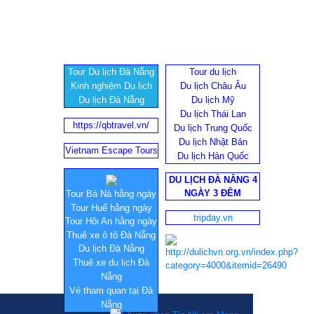
Tour Du lịch Đà Nẵng
Tour du lịch
Kinh nghiệm Du lịch
Du lịch Châu Âu
Du lịch Đà Nẵng
Du lịch Mỹ
Du lịch Thái Lan
https://qbtravel.vn/
Du lịch Trung Quốc
Du lịch Nhật Bản
Vietnam Escape Tours
Du lịch Hàn Quốc
DU LỊCH ĐÀ NẴNG 4
NGÀY 3 ĐÊM
Tour Bà Nà hằng ngày
Tour Huế hằng ngày
tripday.vn
Tour Hội An hằng ngày
Thuê xe ô tô Đà Nẵng
Du lịch Đà Nẵng
Thuê xe du lịch Đà
Nẵng
Vé tham quan tại Đà
Nẵng