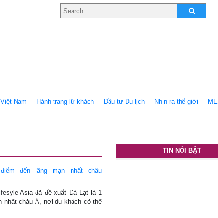
Việt Nam
Hành trang lữ khách
Ðầu tư Du lịch
Nhìn ra thế giới
ME
TIN NỔI BẬT
 điểm đến lãng mạn nhất châu
ifesyle Asia đã đề xuất Đà Lạt là 1
n nhất châu Á, nơi du khách có thể