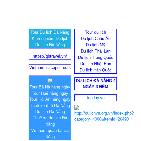
Tour Du lịch Đà Nẵng
Tour du lịch
Kinh nghiệm Du lịch
Du lịch Châu Âu
Du lịch Đà Nẵng
Du lịch Mỹ
Du lịch Thái Lan
https://qbtravel.vn/
Du lịch Trung Quốc
Du lịch Nhật Bản
Vietnam Escape Tours
Du lịch Hàn Quốc
DU LỊCH ĐÀ NẴNG 4
NGÀY 3 ĐÊM
Tour Bà Nà hằng ngày
Tour Huế hằng ngày
tripday.vn
Tour Hội An hằng ngày
Thuê xe ô tô Đà Nẵng
Du lịch Đà Nẵng
Thuê xe du lịch Đà
Nẵng
Vé tham quan tại Đà
Nẵng