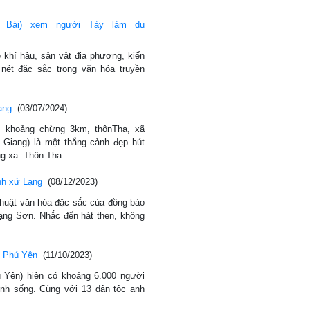
 Bái) xem người Tày làm du
 khí hậu, sản vật địa phương, kiến
nét đặc sắc trong văn hóa truyền
ang
(03/07/2024)
 khoảng chừng 3km, thônTha, xã
Giang) là một thắng cảnh đẹp hút
ng xa. Thôn Tha…
ính xứ Lạng
(08/12/2023)
 thuật văn hóa đặc sắc của đồng bào
Lạng Sơn. Nhắc đến hát then, không
ở Phú Yên
(11/10/2023)
 Yên) hiện có khoảng 6.000 người
inh sống. Cùng với 13 dân tộc anh