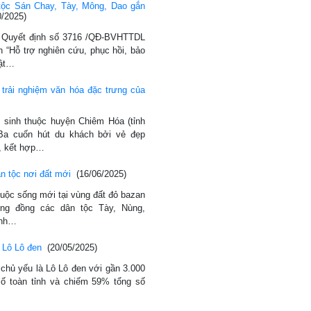
tộc Sán Chay, Tày, Mông, Dao gắn
0/2025)
Quyết định số 3716 /QĐ-BVHTTDL
 “Hỗ trợ nghiên cứu, phục hồi, bảo
vật…
trải nghiệm văn hóa đặc trưng của
 sinh thuộc huyện Chiêm Hóa (tỉnh
Ba cuốn hút du khách bởi vẻ đẹp
n, kết hợp…
n tộc nơi đất mới
(16/06/2025)
uộc sống mới tại vùng đất đỏ bazan
ng đồng các dân tộc Tày, Nùng,
ỉnh…
 Lô Lô đen
(20/05/2025)
chủ yếu là Lô Lô đen với gần 3.000
ố toàn tỉnh và chiếm 59% tổng số