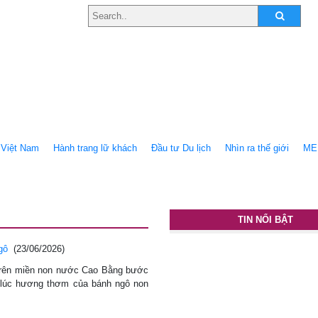
Việt Nam
Hành trang lữ khách
Ðầu tư Du lịch
Nhìn ra thế giới
ME
TIN NỔI BẬT
gô
(23/06/2026)
trên miền non nước Cao Bằng bước
à lúc hương thơm của bánh ngô non