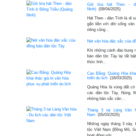
Giữ lửa hát Then - đ
Ninh)
(09/04/2025)
Hát Then - đàn Tính là di 
gắn liền với đời sống văn
riêng cũng…
Nét văn hóa đặc sắc của đ
Khi những cánh đào bung n
bào dân tộc Tày lại tất bậ
thức linh…
Cao Bằng: Quảng Hòa khai 
triển du lịch
(18/03/2025)
Quảng Hòa là vùng đất có l
các dân tộc Tày, Nùng, M
những bản sắc văn…
Tháng 3 tại Làng Văn h
Nam
(05/03/2025)
Những ngày tháng 3 này, t
tộc Việt Nam (Đồng Mô, Sơ
hoạt động với…