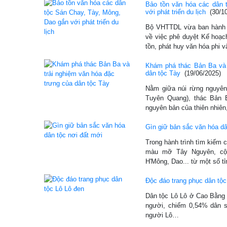
Bảo tồn văn hóa các dân 
với phát triển du lịch
(30/1
Bộ VHTTDL vừa ban hành 
về việc phê duyệt Kế hoạch
tồn, phát huy văn hóa phi 
Khám phá thác Bản Ba và 
dân tộc Tày
(19/06/2025)
Nằm giữa núi rừng nguyên
Tuyên Quang), thác Bản 
nguyên bản của thiên nhiê
Gìn giữ bản sắc văn hóa dâ
Trong hành trình tìm kiếm c
màu mỡ Tây Nguyên, cộ
H'Mông, Dao... từ một số t
Độc đáo trang phục dân tộc
Dân tộc Lô Lô ở Cao Bằng 
người, chiếm 0,54% dân s
người Lô…