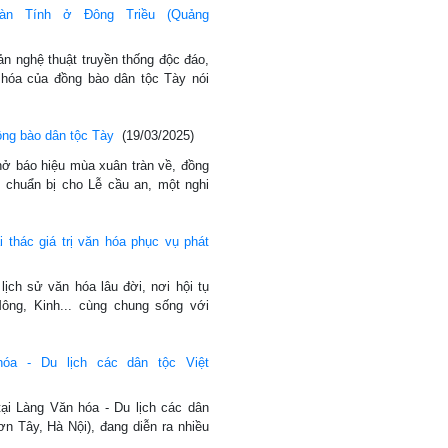
àn Tính ở Đông Triều (Quảng
sản nghệ thuật truyền thống độc đáo,
 hóa của đồng bào dân tộc Tày nói
ồng bào dân tộc Tày
(19/03/2025)
ở báo hiệu mùa xuân tràn về, đồng
t chuẩn bị cho Lễ cầu an, một nghi
thác giá trị văn hóa phục vụ phát
ịch sử văn hóa lâu đời, nơi hội tụ
ông, Kinh... cùng chung sống với
óa - Du lịch các dân tộc Việt
ại Làng Văn hóa - Du lịch các dân
n Tây, Hà Nội), đang diễn ra nhiều