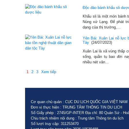
Độc đáo bánh khẩu sli dược
Khẩu sli là một món bánh t
Nùng xứ Lạng. Để phát t
dạng của thị trường,…
Yên Bái: Xuân Lai nỗ lực b
Tày
(24/07/2023)
Xuân Lai là xã vùng thấp c
sống, quần tụ bao đời n
nhiều nét văn…
1
2
3
Xem tiếp
Cơ quan chủ quản : CỤC DU LỊCH QUỐC GIA VIỆT NAM
Đơn vị thực hiện : TRUNG TÂM THÔNG TIN DU LỊCH
Số Giấy phép : 2745/GP-INTER Địa chỉ: 80 Quán Sứ - Hoà
Chịu trách nhiệm nội dung : Trung tâm Thông tin du lịch
Số lượt truy cập: 311253470