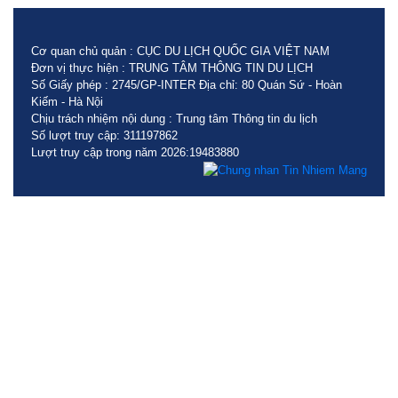
Cơ quan chủ quản : CỤC DU LỊCH QUỐC GIA VIỆT NAM
Đơn vị thực hiện : TRUNG TÂM THÔNG TIN DU LỊCH
Số Giấy phép : 2745/GP-INTER Địa chỉ: 80 Quán Sứ - Hoàn
Kiếm - Hà Nội
Chịu trách nhiệm nội dung : Trung tâm Thông tin du lịch
Số lượt truy cập: 311197862
Lượt truy cập trong năm 2026:19483880