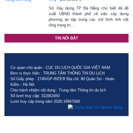
Sở Xây dựng TP Đà Nẵng cho biết đã đề
xuất UBND thành phố về việc xây dựng
phương án tập trung các mô hình linh vật
rồng trang trí…
TIN NỔI BẬT
Cơ quan chủ quản : CỤC DU LỊCH QUỐC GIA VIỆT NAM
Đơn vị thực hiện : TRUNG TÂM THÔNG TIN DU LỊCH
Số Giấy phép : 2745/GP-INTER Địa chỉ: 80 Quán Sứ - Hoàn
Kiếm - Hà Nội
Chịu trách nhiệm nội dung : Trung tâm Thông tin du lịch
Số lượt truy cập: 311661650
Lượt truy cập trong năm 2026:19947668