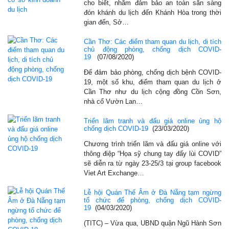
cho biết, nhằm đảm bảo an toàn sẵn sàng
đón khánh du lịch đến Khánh Hòa trong thời
gian đến, Sở…
Cần Thơ: Các điểm tham quan du lịch, di tích
chủ động phòng, chống dịch COVID-
19
(07/08/2020)
Để đảm bảo phòng, chống dịch bệnh COVID-
19, một số khu, điểm tham quan du lịch ở
Cần Thơ như du lịch cộng đồng Cồn Sơn,
nhà cổ Vườn Lan…
Triển lãm tranh và đấu giá online ủng hộ
chống dịch COVID-19
(23/03/2020)
Chương trình triển lãm và đấu giá online với
thông điệp “Họa sỹ chung tay đẩy lùi COVID”
sẽ diễn ra từ ngày 23-25/3 tại group facebook
Viet Art Exchange…
Lễ hội Quán Thế Âm ở Đà Nẵng tạm ngừng
tổ chức để phòng, chống dịch COVID-
19
(04/03/2020)
(TITC) – Vừa qua, UBND quận Ngũ Hành Sơn