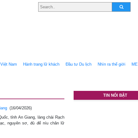
Việt Nam
Hành trang lữ khách
Ðầu tư Du lịch
Nhìn ra thế giới
ME
TIN NỔI BẬT
iang
(16/04/2026)
ốc, tỉnh An Giang, làng chài Rạch
, nguyên sơ, đủ để níu chân lữ