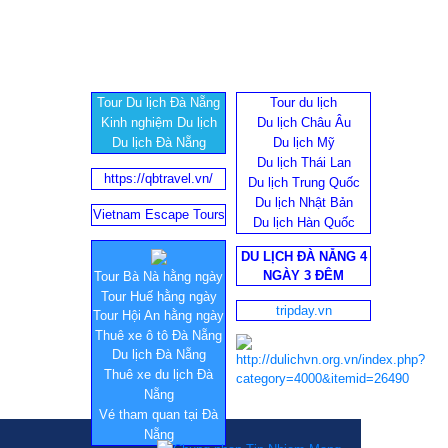
Tour Du lịch Đà Nẵng
Tour du lịch
Kinh nghiệm Du lịch
Du lịch Châu Âu
Du lịch Đà Nẵng
Du lịch Mỹ
Du lịch Thái Lan
https://qbtravel.vn/
Du lịch Trung Quốc
Du lịch Nhật Bản
Vietnam Escape Tours
Du lịch Hàn Quốc
DU LỊCH ĐÀ NẴNG 4
NGÀY 3 ĐÊM
Tour Bà Nà hằng ngày
Tour Huế hằng ngày
tripday.vn
Tour Hội An hằng ngày
Thuê xe ô tô Đà Nẵng
Du lịch Đà Nẵng
Thuê xe du lịch Đà
Nẵng
Vé tham quan tại Đà
Nẵng