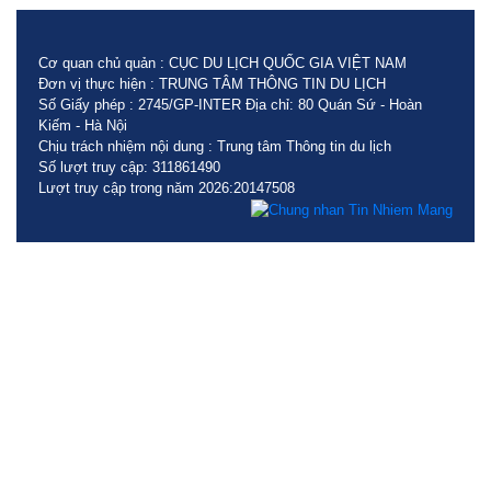
Cơ quan chủ quản : CỤC DU LỊCH QUỐC GIA VIỆT NAM
Đơn vị thực hiện : TRUNG TÂM THÔNG TIN DU LỊCH
Số Giấy phép : 2745/GP-INTER Địa chỉ: 80 Quán Sứ - Hoàn
Kiếm - Hà Nội
Chịu trách nhiệm nội dung : Trung tâm Thông tin du lịch
Số lượt truy cập: 311861490
Lượt truy cập trong năm 2026:20147508