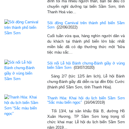
đình tôi mà nhiều người thân, bạn bè đều có
chuyến nghỉ dưỡng tại biển Sầm Sơn, tỉnh
Thanh Hoá vào…
Sôi động Carnival trên thành phố biển Sầm
Sơn
(22/06/2022)
Cuối tuần vừa qua, hàng nghìn người dân và
du khách tại thành phố biển lớn bậc nhất
miền bắc đã có dịp thưởng thức một “bữa
tiệc màu sắc…
Sôi nổi Lễ hội Bánh chưng-Bánh giầy ở vùng
biển Sầm Sơn
(03/07/2020)
Sáng 2/7 (tức 12/5 âm lịch), Lễ hội Bánh
chưng-Bánh giầy đã diễn ra tại đền Độc Cước
(thành phố Sầm Sơn, tỉnh Thanh Hóa).
Thanh Hóa: Khai hội du lịch biển Sầm Sơn
“Sắc màu biển ngọc”
(16/04/2019)
Tối 13/4, tại sân khấu Bãi B, đường Hồ
Xuân Hương, TP Sầm Sơn long trọng tổ
chức khai mạc Lễ hội du lịch biển Sầm Sơn
năm 2019…