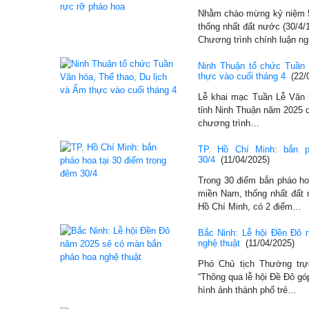
Nhằm chào mừng kỷ niệm 
thống nhất đất nước (30/4/1
Chương trình chính luận n
Ninh Thuận tổ chức Tuần 
thực vào cuối tháng 4
(22/
Lễ khai mạc Tuần Lễ Văn 
tỉnh Ninh Thuận năm 2025 d
chương trình…
TP. Hồ Chí Minh: bắn p
30/4
(11/04/2025)
Trong 30 điểm bắn pháo h
miền Nam, thống nhất đất n
Hồ Chí Minh, có 2 điểm…
Bắc Ninh: Lễ hội Đền Đô
nghệ thuật
(11/04/2025)
Phó Chủ tịch Thường t
“Thông qua lễ hội Đề Đô gó
hình ảnh thành phố trẻ…