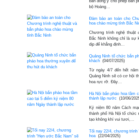
bản đồng ý cho phép bắn ph
bộ Hoàng…
Đảm bảo an toàn cho Chư
hoa chào mừng tỉnh Bắc Ni
Chương trình nghệ thuật 
Bắc Ninh không chỉ là sự 
dịp để khẳng định…
Quảng Ninh tổ chức bắn ph
khách
(04/07/2025)
Từ ngày 4/7 đến hết năm
Quảng Ninh sẽ có cơ hội t
hoa rực rỡ. Đây…
Hà Nội bắn pháo hoa tầm c
thành lập nước
(10/06/202
Kỷ niệm 80 năm Cách mạn
thành phố Hà Nội tổ chức n
tạo không khí vui tươi,…
Tối nay 22/4, chương trìn
hoa
(22/04/2025)