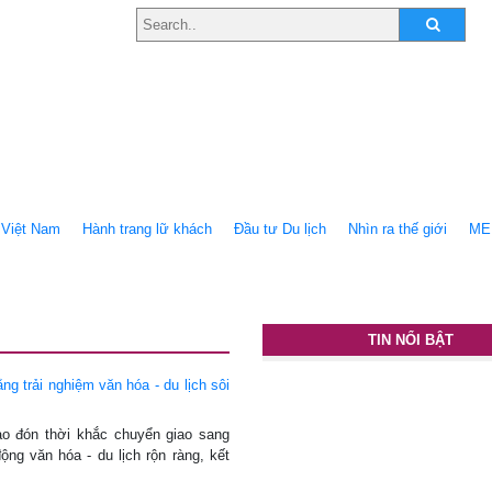
Việt Nam
Hành trang lữ khách
Ðầu tư Du lịch
Nhìn ra thế giới
ME
TIN NỔI BẬT
g trải nghiệm văn hóa - du lịch sôi
ào đón thời khắc chuyển giao sang
ng văn hóa - du lịch rộn ràng, kết