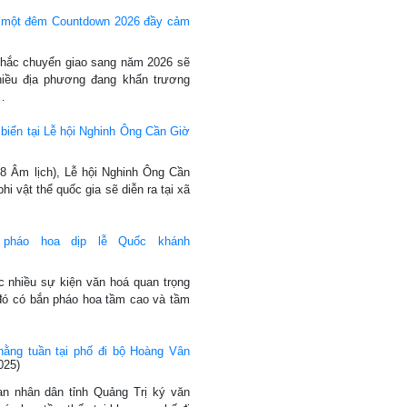
o một đêm Countdown 2026 đầy cảm
 khắc chuyển giao sang năm 2026 sẽ
iều địa phương đang khẩn trương
…
biển tại Lễ hội Nghinh Ông Cần Giờ
/8 Âm lịch), Lễ hội Nghinh Ông Cần
hi vật thể quốc gia sẽ diễn ra tại xã
pháo hoa dịp lễ Quốc khánh
 nhiều sự kiện văn hoá quan trọng
 đó có bắn pháo hoa tầm cao và tầm
hằng tuần tại phố đi bộ Hoàng Vân
025)
an nhân dân tỉnh Quảng Trị ký văn