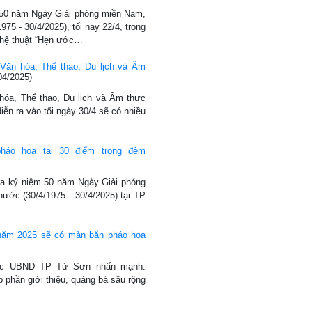
50 năm Ngày Giải phóng miền Nam,
975 - 30/4/2025), tối nay 22/4, trong
ghệ thuật “Hẹn ước…
Văn hóa, Thể thao, Du lịch và Ẩm
04/2025)
hóa, Thể thao, Du lịch và Ẩm thực
iễn ra vào tối ngày 30/4 sẽ có nhiều
háo hoa tại 30 điểm trong đêm
oa kỷ niệm 50 năm Ngày Giải phóng
ước (30/4/1975 - 30/4/2025) tại TP
 năm 2025 sẽ có màn bắn pháo hoa
rực UBND TP Từ Sơn nhấn mạnh:
p phần giới thiệu, quảng bá sâu rộng