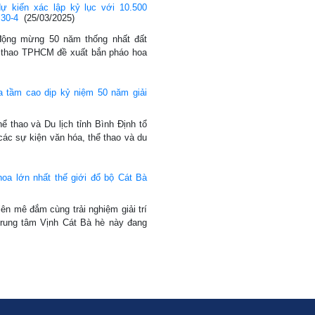
ự kiến xác lập kỷ lục với 10.500
 30-4
(25/03/2025)
ộng mừng 50 năm thống nhất đất
 thao TPHCM đề xuất bắn pháo hoa
a tầm cao dịp kỷ niệm 50 năm giải
 thao và Du lịch tỉnh Bình Định tổ
các sự kiện văn hóa, thể thao và du
oa lớn nhất thế giới đổ bộ Cát Bà
hiên mê đắm cùng trải nghiệm giải trí
trung tâm Vịnh Cát Bà hè này đang