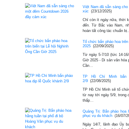
Việt Nam đã sẵn sàng ch
xúc
(23/12/2025)
Chỉ còn ít ngày nữa, thời
đến. Từ Bắc vào Nam, nh
hoàn tất công tác chuẩn bị
Tổ chức bắn pháo hoa trên 
2025
(22/09/2025)
Từ ngày 5-7/10 (tức 14-16
Giờ 2025 - Di sản văn hóa p
Cần…
TP Hồ Chí Minh bắn 
2/9
(22/08/2025)
TP Hồ Chí Minh sẽ tổ chức
từ nay tới ngày 5/9, trong
thấp…
Quảng Trị: Bắn pháo hoa 
phục vụ du khách
(16/07/2
Ngày 14/7, lãnh đạo Ủy b