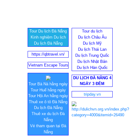
Tour Du lịch Đà Nẵng
Tour du lịch
Kinh nghiệm Du lịch
Du lịch Châu Âu
Du lịch Đà Nẵng
Du lịch Mỹ
Du lịch Thái Lan
https://qbtravel.vn/
Du lịch Trung Quốc
Du lịch Nhật Bản
Vietnam Escape Tours
Du lịch Hàn Quốc
DU LỊCH ĐÀ NẴNG 4
NGÀY 3 ĐÊM
Tour Bà Nà hằng ngày
Tour Huế hằng ngày
tripday.vn
Tour Hội An hằng ngày
Thuê xe ô tô Đà Nẵng
Du lịch Đà Nẵng
Thuê xe du lịch Đà
Nẵng
Vé tham quan tại Đà
Nẵng