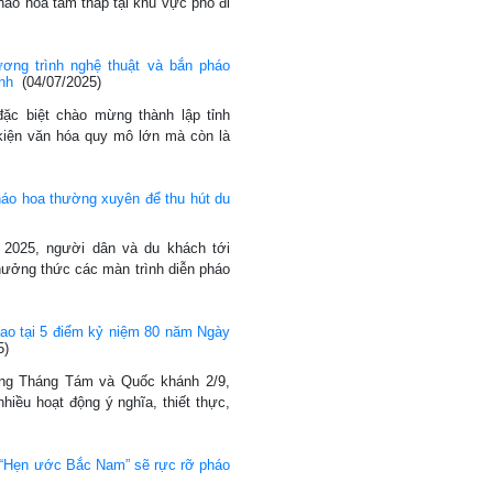
áo hoa tầm thấp tại khu vực phố đi
ơng trình nghệ thuật và bắn pháo
nh
(04/07/2025)
đặc biệt chào mừng thành lập tỉnh
kiện văn hóa quy mô lớn mà còn là
áo hoa thường xuyên để thu hút du
 2025, người dân và du khách tới
hưởng thức các màn trình diễn pháo
ao tại 5 điểm kỷ niệm 80 năm Ngày
5)
g Tháng Tám và Quốc khánh 2/9,
hiều hoạt động ý nghĩa, thiết thực,
h “Hẹn ước Bắc Nam” sẽ rực rỡ pháo