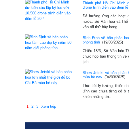
Thành phố Hồ Chí Minh d
drone trình diễn vào đêm lễ
Để hưởng ứng các hoạt đ
nước, Sở Văn hóa và Thể
vào tối thứ bảy hàng…
Bình Định sẽ bắn pháo ho
phóng tỉnh
(19/03/2025)
Chiều 18/3, Sở Văn hóa Thể
chức họp báo thông tin về 
lịch…
Show Jetski và bắn pháo h
mùa hè này
(04/03/2025)
Thời tiết lý tưởng, thiên n
đỉnh cao chưa từng có ở 
khiến những tín…
1
2
3
Xem tiếp