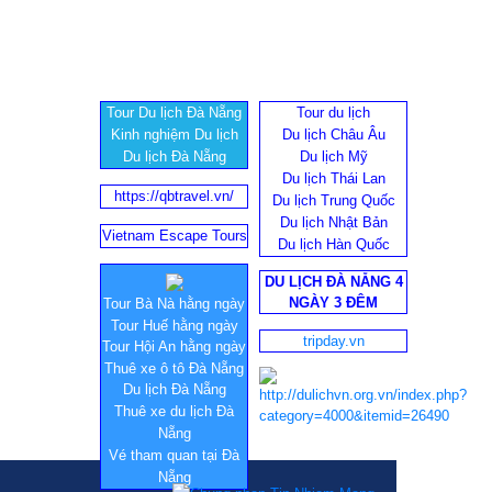
Tour Du lịch Đà Nẵng
Tour du lịch
Kinh nghiệm Du lịch
Du lịch Châu Âu
Du lịch Đà Nẵng
Du lịch Mỹ
Du lịch Thái Lan
https://qbtravel.vn/
Du lịch Trung Quốc
Du lịch Nhật Bản
Vietnam Escape Tours
Du lịch Hàn Quốc
DU LỊCH ĐÀ NẴNG 4
NGÀY 3 ĐÊM
Tour Bà Nà hằng ngày
Tour Huế hằng ngày
tripday.vn
Tour Hội An hằng ngày
Thuê xe ô tô Đà Nẵng
Du lịch Đà Nẵng
Thuê xe du lịch Đà
Nẵng
Vé tham quan tại Đà
Nẵng