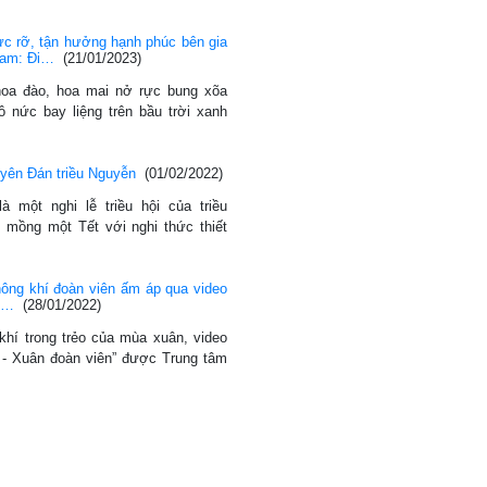
ực rỡ, tận hưởng hạnh phúc bên gia
 Nam: Đi…
(21/01/2023)
hoa đào, hoa mai nở rực bung xõa
ô nức bay liệng trên bầu trời xanh
yên Đán triều Nguyễn
(01/02/2022)
à một nghi lễ triều hội của triều
 mồng một Tết với nghi thức thiết
ông khí đoàn viên ấm áp qua video
 -…
(28/01/2022)
khí trong trẻo của mùa xuân, video
! - Xuân đoàn viên” được Trung tâm