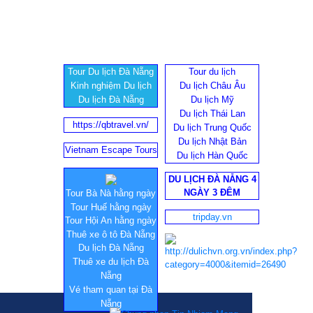
Tour Du lịch Đà Nẵng
Tour du lịch
Kinh nghiệm Du lịch
Du lịch Châu Âu
Du lịch Đà Nẵng
Du lịch Mỹ
Du lịch Thái Lan
https://qbtravel.vn/
Du lịch Trung Quốc
Du lịch Nhật Bản
Vietnam Escape Tours
Du lịch Hàn Quốc
DU LỊCH ĐÀ NẴNG 4
NGÀY 3 ĐÊM
Tour Bà Nà hằng ngày
Tour Huế hằng ngày
tripday.vn
Tour Hội An hằng ngày
Thuê xe ô tô Đà Nẵng
Du lịch Đà Nẵng
Thuê xe du lịch Đà
Nẵng
Vé tham quan tại Đà
Nẵng