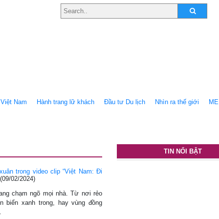
Việt Nam
Hành trang lữ khách
Ðầu tư Du lịch
Nhìn ra thế giới
ME
TIN NỔI BẬT
ân trong video clip “Việt Nam: Đi
(09/02/2024)
đang chạm ngõ mọi nhà. Từ nơi rẻo
n biển xanh trong, hay vùng đồng
…