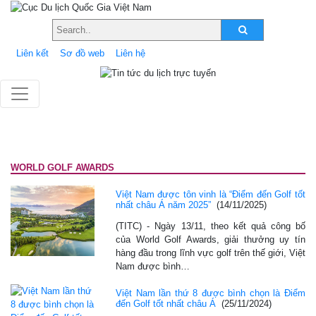
Liên kết
Sơ đồ web
Liên hệ
WORLD GOLF AWARDS
Việt Nam được tôn vinh là “Điểm đến Golf tốt
nhất châu Á năm 2025”
(14/11/2025)
(TITC) - Ngày 13/11, theo kết quả công bố
của World Golf Awards, giải thưởng uy tín
hàng đầu trong lĩnh vực golf trên thế giới, Việt
Nam được bình…
Việt Nam lần thứ 8 được bình chọn là Điểm
đến Golf tốt nhất châu Á
(25/11/2024)