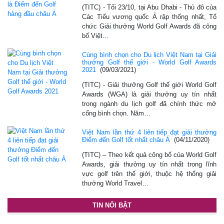
(TITC) - Tối 23/10, tại Abu Dhabi - Thủ đô của
Các Tiểu vương quốc Ả rập thống nhất, Tổ
chức Giải thưởng World Golf Awards đã công
bố Việt…
Cùng bình chọn cho Du lịch Việt Nam tại Giải
thưởng Golf thế giới - World Golf Awards
2021
(09/03/2021)
(TITC) - Giải thưởng Golf thế giới World Golf
Awards (WGA) là giải thưởng uy tín nhất
trong ngành du lịch golf đã chính thức mở
cổng bình chọn. Năm…
Việt Nam lần thứ 4 liên tiếp đạt giải thưởng
Điểm đến Golf tốt nhất châu Á
(04/11/2020)
(TITC) – Theo kết quả công bố của World Golf
Awards, giải thưởng uy tín nhất trong lĩnh
vực golf trên thế giới, thuộc hệ thống giải
thưởng World Travel…
TIN NỔI BẬT