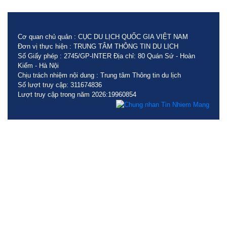
Cơ quan chủ quản : CỤC DU LỊCH QUỐC GIA VIỆT NAM
Đơn vị thực hiện : TRUNG TÂM THÔNG TIN DU LỊCH
Số Giấy phép : 2745/GP-INTER Địa chỉ: 80 Quán Sứ - Hoàn
Kiếm - Hà Nội
Chịu trách nhiệm nội dung : Trung tâm Thông tin du lịch
Số lượt truy cập: 311674836
Lượt truy cập trong năm 2026:19960854