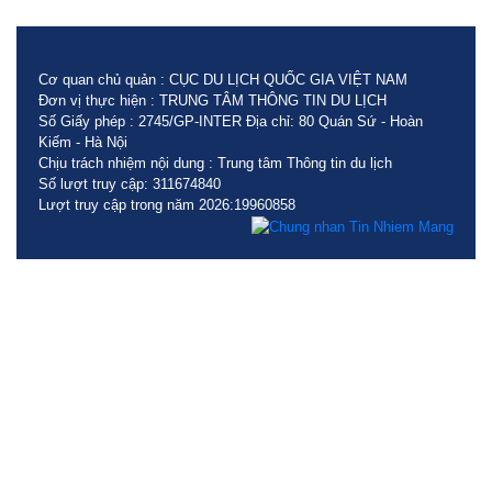
Cơ quan chủ quản : CỤC DU LỊCH QUỐC GIA VIỆT NAM
Đơn vị thực hiện : TRUNG TÂM THÔNG TIN DU LỊCH
Số Giấy phép : 2745/GP-INTER Địa chỉ: 80 Quán Sứ - Hoàn
Kiếm - Hà Nội
Chịu trách nhiệm nội dung : Trung tâm Thông tin du lịch
Số lượt truy cập: 311674840
Lượt truy cập trong năm 2026:19960858