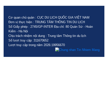
Cơ quan chủ quản : CỤC DU LỊCH QUỐC GIA VIỆT NAM
Đơn vị thực hiện : TRUNG TÂM THÔNG TIN DU LỊCH
Số Giấy phép : 2745/GP-INTER Địa chỉ: 80 Quán Sứ - Hoàn
Kiếm - Hà Nội
Chịu trách nhiệm nội dung : Trung tâm Thông tin du lịch
Số lượt truy cập: 311670652
Lượt truy cập trong năm 2026:19956670