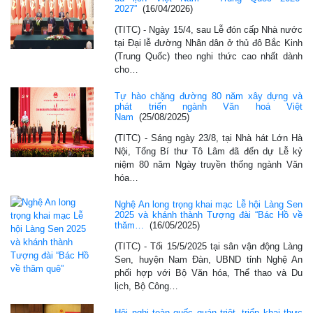
2027”
(16/04/2026)
(TITC) - Ngày 15/4, sau Lễ đón cấp Nhà nước
tại Đại lễ đường Nhân dân ở thủ đô Bắc Kinh
(Trung Quốc) theo nghi thức cao nhất dành
cho…
Tự hào chặng đường 80 năm xây dựng và
phát triển ngành Văn hoá Việt
Nam
(25/08/2025)
(TITC) - Sáng ngày 23/8, tại Nhà hát Lớn Hà
Nội, Tổng Bí thư Tô Lâm đã đến dự Lễ kỷ
niệm 80 năm Ngày truyền thống ngành Văn
hóa…
Nghệ An long trọng khai mạc Lễ hội Làng Sen
2025 và khánh thành Tượng đài “Bác Hồ về
thăm…
(16/05/2025)
(TITC) - Tối 15/5/2025 tại sân vận động Làng
Sen, huyện Nam Đàn, UBND tỉnh Nghệ An
phối hợp với Bộ Văn hóa, Thể thao và Du
lịch, Bộ Công…
Hội nghị toàn quốc quán triệt, triển khai thực