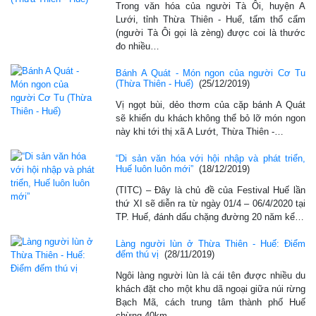
Trong văn hóa của người Tà Ôi, huyện A
Lưới, tỉnh Thừa Thiên - Huế, tấm thổ cẩm
(người Tà Ôi gọi là zèng) được coi là thước
đo nhiều…
Bánh A Quát - Món ngon của người Cơ Tu
(Thừa Thiên - Huế)
(25/12/2019)
Vị ngọt bùi, dẻo thơm của cặp bánh A Quát
sẽ khiến du khách không thể bỏ lỡ món ngon
này khi tới thị xã A Lướt, Thừa Thiên -…
“Di sản văn hóa với hội nhập và phát triển,
Huế luôn luôn mới”
(18/12/2019)
(TITC) – Đây là chủ đề của Festival Huế lần
thứ XI sẽ diễn ra từ ngày 01/4 – 06/4/2020 tại
TP. Huế, đánh dấu chặng đường 20 năm kể…
Làng người lùn ở Thừa Thiên - Huế: Điểm
đếm thú vị
(28/11/2019)
Ngôi làng người lùn là cái tên được nhiều du
khách đặt cho một khu dã ngoại giữa núi rừng
Bạch Mã, cách trung tâm thành phố Huế
chừng 40km.…