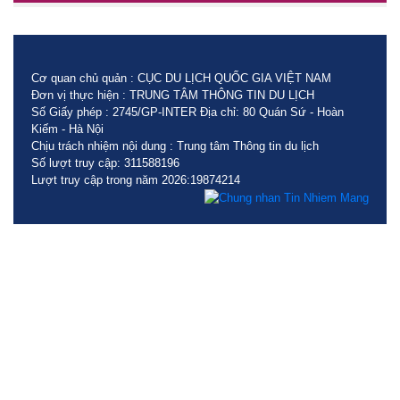
Cơ quan chủ quản : CỤC DU LỊCH QUỐC GIA VIỆT NAM
Đơn vị thực hiện : TRUNG TÂM THÔNG TIN DU LỊCH
Số Giấy phép : 2745/GP-INTER Địa chỉ: 80 Quán Sứ - Hoàn
Kiếm - Hà Nội
Chịu trách nhiệm nội dung : Trung tâm Thông tin du lịch
Số lượt truy cập: 311588196
Lượt truy cập trong năm 2026:19874214