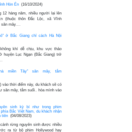
ỉnh Hòn Én
(16/10/2024)
 12 hàng năm, nhiều người lại lên
n (thuộc thôn Đắc Lộc, xã Vĩnh
ể săn mây.…
hỏ'' ở Bắc Giang chỉ cách Hà Nội
không khí dễ chịu, khu vực thảo
 ở huyện Lục Ngạn (Bắc Giang) trở
u…
hà miền Tây'' săn mây, tắm
) vào thời điểm này, du khách sẽ có
hư săn mây, tắm suối.. hòa mình vào
uyên sinh kỳ bí như trong phim
 phía Bắc Việt Nam, du khách nhận
 tiên
(04/08/2023)
 cánh rừng nguyên sinh được nhiều
ớc ra từ bộ phim Hollywood hay