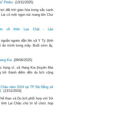
à'' Pleiku
(13/11/2025)
nơi đất trời giao hòa trong sắc xanh
a Lai có một ngọn núi mang tên Chư
m về thôn Lao Chải - Lào
 ngoằn ngoèo dẫn lên xã Y Tý (tỉnh
ải ẩn mình trong mây. Buổi sớm ấy,
hang Kia
(09/06/2025)
c hùng vĩ, xã Hang Kia (huyện Mai
g trở thành điểm đến du lịch cộng
i Châu năm 2024 tại TP Đà Nẵng sẽ
1
(13/11/2024)
hể thao và Du lịch phối hợp với Sở
 tỉnh Lai Châu chủ trì tổ chức họp