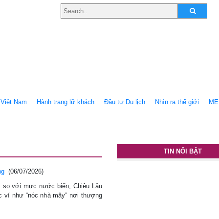
Việt Nam
Hành trang lữ khách
Ðầu tư Du lịch
Nhìn ra thế giới
ME
TIN NỔI BẬT
ng
(06/07/2026)
 so với mực nước biển, Chiêu Lầu
c ví như “nóc nhà mây” nơi thượng