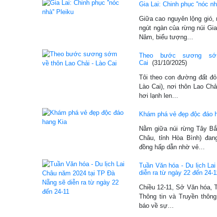
Gia Lai: Chinh phục ''nóc nh
Giữa cao nguyên lộng gió, 
ngút ngàn của rừng núi Gi
Nâm, biểu tượng…
Theo bước sương sớ
Cai
(31/10/2025)
Tôi theo con đường đất đỏ
Lào Cai), nơi thôn Lao Ch
hơi lạnh len…
Khám phá vẻ đẹp độc đáo 
Nằm giữa núi rừng Tây Bắ
Châu, tỉnh Hòa Bình) đan
đồng hấp dẫn nhờ vẻ…
Tuần Văn hóa - Du lịch La
diễn ra từ ngày 22 đến 24-1
Chiều 12-11, Sở Văn hóa, T
Thông tin và Truyền thông
báo về sự…