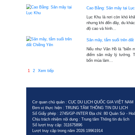
Cao Bằng: Săn mây tại Lụ
Lục Khu là nơi còn khó kh
nhưng khi đến đây, du khá
độ cao và hình…
Săn mây, tắm suối trên đất
Nếu như Vân Hồ là “biển m
điểm săn mây lý tưởng. 
bốn mùa làm…
1
2
Xem tiếp
Cơ quan chủ quản : CỤC DU LỊCH QUỐC GIA VIỆT NAM
Đơn vị thực hiện : TRUNG TÂM THÔNG TIN DU LỊCH
Số Giấy phép : 2745/GP-INTER Địa chỉ: 80 Quán Sứ - Hoà
Chịu trách nhiệm nội dung : Trung tâm Thông tin du lịch
Số lượt truy cập: 311675896
Lượt truy cập trong năm 2026:19961914