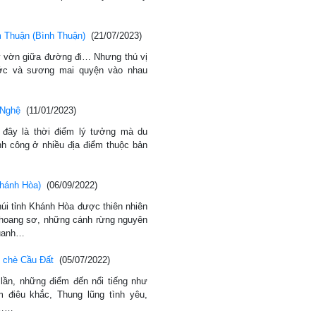
m Thuận (Bình Thuận)
(21/07/2023)
y vờn giữa đường đi… Nhưng thú vị
ớc và sương mai quyện vào nhau
 Nghệ
(11/01/2023)
 đây là thời điểm lý tưởng mà du
h công ở nhiều địa điểm thuộc bản
hánh Hòa)
(06/09/2022)
úi tỉnh Khánh Hòa được thiên nhiên
 hoang sơ, những cánh rừng nguyên
quanh…
i chè Cầu Đất
(05/07/2022)
lần, những điểm đến nổi tiếng như
 điêu khắc, Thung lũng tình yêu,
ở……