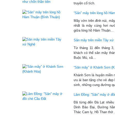
truyện cổ tích.
“Săn” mây trên lòng hồ Hà
Mây vờn trên đỉnh núi, mâ
nhất là mây cùng hơi nư
giữa lòng hồ Hàm Thuận…
Săn mây trên miền Tây xứ
Từ tháng 11 đến tháng 3,
khách có thể săn mây thàn
Buộc Mú, xã…
“Săn mây” ở Khánh Sơn (K
Khánh Sơn là huyện miền n
ưu ái ban tặng cho vẻ đẹp
sinh, những cung đường 
Lâm Đồng: ''Săn'' mây ở đồ
Đã từng đến Đà Lạt nhiều 
Dinh Bảo Đại, Đường hầm
Thác Cam ly, Hồ Than th