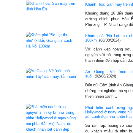
Khánh Hòa: Săn mây trên đ
Khoảng tháng 10 đến tháng
đường chinh phục Hòn É
Phương, TP. Nha Trang) đ
Khám phá ''Đà Lạt thu n
100km
(08/08/2024)
Với cảnh đẹp hoang sơ, 
nguyên với hồ trong rừng
thành điểm đến hấp dẫn d
An Giang: Về ''nóc n
suối
(02/08/2024)
Đến núi Cấm (tỉnh An Giang
những trải nghiệm thú vị n
thiên nhiên xanh…
Phát hiện cánh rừng ng
Hollywood ở ngay vùng núi
xét cảnh đẹp như chốn thần
Sự rậm rạp, hoang sơ của
du khách miêu tả như bư