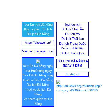
Tour Du lịch Đà Nẵng
Tour du lịch
Kinh nghiệm Du lịch
Du lịch Châu Âu
Du lịch Đà Nẵng
Du lịch Mỹ
Du lịch Thái Lan
https://qbtravel.vn/
Du lịch Trung Quốc
Du lịch Nhật Bản
Vietnam Escape Tours
Du lịch Hàn Quốc
DU LỊCH ĐÀ NẴNG 4
NGÀY 3 ĐÊM
Tour Bà Nà hằng ngày
Tour Huế hằng ngày
tripday.vn
Tour Hội An hằng ngày
Thuê xe ô tô Đà Nẵng
Du lịch Đà Nẵng
Thuê xe du lịch Đà
Nẵng
Vé tham quan tại Đà
Nẵng