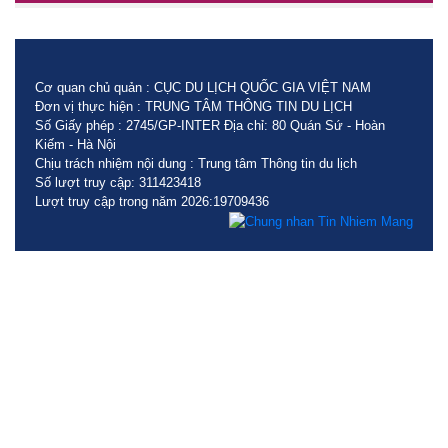
Cơ quan chủ quản : CỤC DU LỊCH QUỐC GIA VIỆT NAM
Đơn vị thực hiện : TRUNG TÂM THÔNG TIN DU LỊCH
Số Giấy phép : 2745/GP-INTER Địa chỉ: 80 Quán Sứ - Hoàn
Kiếm - Hà Nội
Chịu trách nhiệm nội dung : Trung tâm Thông tin du lịch
Số lượt truy cập: 311423418
Lượt truy cập trong năm 2026:19709436