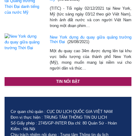
(TITC) - Tối ngày 02/12/2021 tại New York,
Mỹ (tức sáng ngày 03/12 theo giờ Việt Nam),
hình ảnh đất nước và con người Việt Nam
trong một đoạn phim…
New York dựng đu quay giữa quảng trường
Thời Đại
(26/08/2021)
Một đu quay cao 34m được dựng lên tại khu
vực biểu tượng của thành phố New York
(Mỹ), mong muốn mang lại niềm vui cho
người dân và thúc…
TIN NỔI BẬT
Cơ quan chủ quản : CỤC DU LỊCH QUỐC GIA VIỆT NAM
Đơn vị thực hiện : TRUNG TÂM THÔNG TIN DU LỊCH
Số Giấy phép : 2745/GP-INTER Địa chỉ: 80 Quán Sứ - Hoàn
Kiếm - Hà Nội
Chịu trách nhiệm nội dung : Trung tâm Thông tin du lịch