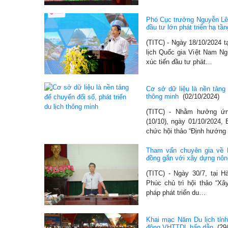
Phó Cục trưởng Nguyễn Lê
đầu tư lớn phát triển hạ t
(TITC) - Ngày 18/10/2024 
lịch Quốc gia Việt Nam N
xúc tiến đầu tư phát…
Cơ sở dữ liệu là nền tảng 
thông minh
(02/10/2024)
(TITC) - Nhằm hưởng ứn
(10/10), ngày 01/10/2024,
chức hội thảo “Định hướng
Tham vấn chuyên gia về Bộ
đồng gắn với xây dựng nô
(TITC) - Ngày 30/7, tại 
Phúc chủ trì hội thảo “Xâ
pháp phát triển du…
Khai mạc Năm Du lịch tỉn
động VHTTDL hấp dẫn
(29