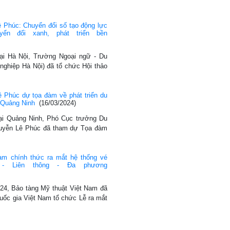
 Phúc: Chuyển đổi số tạo động lực
yển đổi xanh, phát triển bền
tại Hà Nội, Trường Ngoại ngữ - Du
nghiệp Hà Nội) đã tổ chức Hội thảo
…
 Phúc dự tọa đàm về phát triển du
 Quảng Ninh
(16/03/2024)
tại Quảng Ninh, Phó Cục trưởng Du
guyễn Lê Phúc đã tham dự Tọa đàm
am chính thức ra mắt hệ thống vé
ến - Liên thông - Đa phương
2024, Bảo tàng Mỹ thuật Việt Nam đã
uốc gia Việt Nam tổ chức Lễ ra mắt