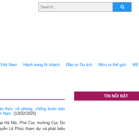
Việt Nam
Hành trang lữ khách
Ðầu tư Du lịch
Nhìn ra thế giới
ME
TIN NỔI BẬT
n thức về phòng, chống buôn bán
Việt Nam
(13/02/2025)
̣i Hà Nội, Phó Cục trưởng Cục Du
yễn Lê Phúc tham dự và phát biểu