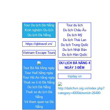
Tour Du lịch Đà Nẵng
Tour du lịch
Kinh nghiệm Du lịch
Du lịch Châu Âu
Du lịch Đà Nẵng
Du lịch Mỹ
Du lịch Thái Lan
https://qbtravel.vn/
Du lịch Trung Quốc
Du lịch Nhật Bản
Vietnam Escape Tours
Du lịch Hàn Quốc
DU LỊCH ĐÀ NẴNG 4
NGÀY 3 ĐÊM
Tour Bà Nà hằng ngày
Tour Huế hằng ngày
tripday.vn
Tour Hội An hằng ngày
Thuê xe ô tô Đà Nẵng
Du lịch Đà Nẵng
Thuê xe du lịch Đà
Nẵng
Vé tham quan tại Đà
Nẵng