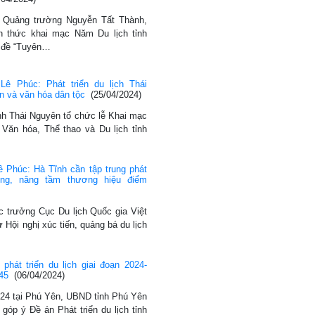
ại Quảng trường Nguyễn Tất Thành,
h thức khai mạc Năm Du lịch tỉnh
 đề “Tuyên…
ê Phúc: Phát triển du lịch Thái
ản và văn hóa dân tộc
(25/04/2024)
ỉnh Thái Nguyên tổ chức lễ Khai mạc
Văn hóa, Thể thao và Du lịch tỉnh
 Phúc: Hà Tĩnh cần tập trung phát
ợng, nâng tầm thương hiệu điểm
c trưởng Cục Du lịch Quốc gia Việt
ội nghị xúc tiến, quảng bá du lịch
hát triển du lịch giai đoạn 2024-
45
(06/04/2024)
024 tại Phú Yên, UBND tỉnh Phú Yên
 góp ý Đề án Phát triển du lịch tỉnh