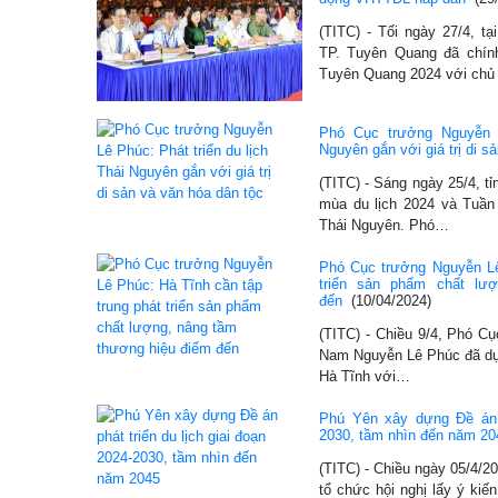
(TITC) - Tối ngày 27/4, t
TP. Tuyên Quang đã chín
Tuyên Quang 2024 với chủ
Phó Cục trưởng Nguyễn L
Nguyên gắn với giá trị di s
(TITC) - Sáng ngày 25/4, t
mùa du lịch 2024 và Tuần 
Thái Nguyên. Phó…
Phó Cục trưởng Nguyễn Lê
triển sản phẩm chất lư
đến
(10/04/2024)
(TITC) - Chiều 9/4, Phó Cụ
Nam Nguyễn Lê Phúc đã dự H
Hà Tĩnh với…
Phú Yên xây dựng Đề án p
2030, tầm nhìn đến năm 20
(TITC) - Chiều ngày 05/4/2
tổ chức hội nghị lấy ý kiến