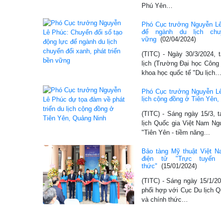
Phú Yên…
Phó Cục trưởng Nguyễn Lê
để ngành du lịch chu
vững
(02/04/2024)
(TITC) - Ngày 30/3/2024, 
lịch (Trường Đại học Công 
khoa học quốc tế "Du lịch
Phó Cục trưởng Nguyễn Lê
lịch cộng đồng ở Tiên Yên,
(TITC) - Sáng ngày 15/3, 
lịch Quốc gia Việt Nam N
"Tiên Yên - tiềm năng…
Bảo tàng Mỹ thuật Việt N
điện tử "Trực tuy
thức"
(15/01/2024)
(TITC) - Sáng ngày 15/1/
phối hợp với Cục Du lịch Q
và chính thức…