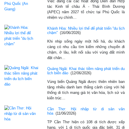
Việc đăng cai các hoạt động Diễn đàn Hợp
tác Kinh tế châu Á - Thái Bình Dương
(APEC) năm 2027 tổ chức tại Phú Quốc là
nhiệm vụ chính…
Khánh Hòa: Nhiều lợi thế để phát triển ''du lịch
chậm''
(16/06/2026)
Khi nhịp sống ngày một hối hả, du khách
càng có nhu cầu tìm kiếm những chuyến đi
chậm, ở lâu, kết nối sâu với vùng đất mình
đặt chân…
Quảng Ngãi: Khai thác tiềm năng phát triển du
lịch biển đảo
(12/06/2026)
Vùng biển Quảng Ngãi được thiên nhiên ban
tặng nhiều danh lam thắng cảnh cùng với hệ
thống di tích mang giá trị văn hóa, lịch sử và
kiến trúc…
Cần Thơ: Hội nhập từ di sản văn
hóa
(11/06/2026)
TP Cần Thơ hiện có 108 di tích được xếp
hạng, với 1 di tích quốc gia đặc biệt, 31 di