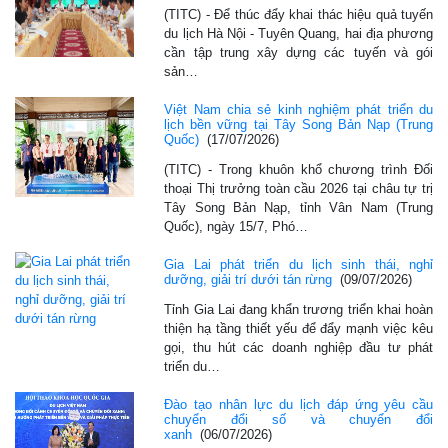
(TITC) - Để thúc đẩy khai thác hiệu quả tuyến
du lịch Hà Nội - Tuyên Quang, hai địa phương
cần tập trung xây dựng các tuyến và gói
sản…
Việt Nam chia sẻ kinh nghiệm phát triển du
lịch bền vững tại Tây Song Bản Nạp (Trung
Quốc)
(17/07/2026)
(TITC) - Trong khuôn khổ chương trình Đối
thoại Thị trưởng toàn cầu 2026 tại châu tự trị
Tây Song Bản Nạp, tỉnh Vân Nam (Trung
Quốc), ngày 15/7, Phó…
Gia Lai phát triển du lịch sinh thái, nghỉ
dưỡng, giải trí dưới tán rừng
(09/07/2026)
Tỉnh Gia Lai đang khẩn trương triển khai hoàn
thiện hạ tầng thiết yếu để đẩy mạnh việc kêu
gọi, thu hút các doanh nghiệp đầu tư phát
triển du…
Đào tạo nhân lực du lịch đáp ứng yêu cầu
chuyển đổi số và chuyển đổi
xanh
(06/07/2026)