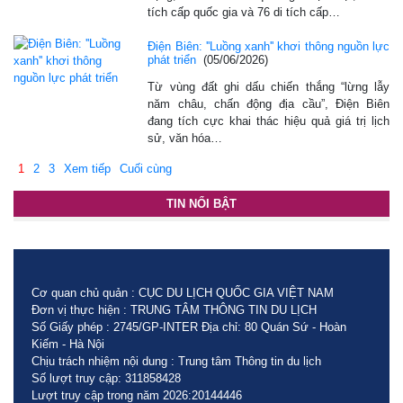
tích cấp quốc gia và 76 di tích cấp…
Điện Biên: ''Luồng xanh'' khơi thông nguồn lực
phát triển
(05/06/2026)
Từ vùng đất ghi dấu chiến thắng “lừng lẫy
năm châu, chấn động địa cầu”, Điện Biên
đang tích cực khai thác hiệu quả giá trị lịch
sử, văn hóa…
1
2
3
Xem tiếp
Cuối cùng
TIN NỔI BẬT
Cơ quan chủ quản : CỤC DU LỊCH QUỐC GIA VIỆT NAM
Đơn vị thực hiện : TRUNG TÂM THÔNG TIN DU LỊCH
Số Giấy phép : 2745/GP-INTER Địa chỉ: 80 Quán Sứ - Hoàn
Kiếm - Hà Nội
Chịu trách nhiệm nội dung : Trung tâm Thông tin du lịch
Số lượt truy cập: 311858428
Lượt truy cập trong năm 2026:20144446