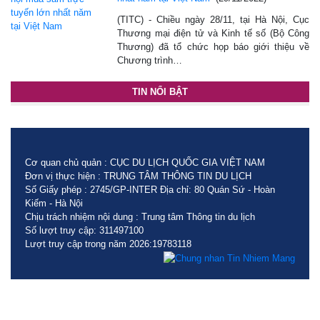
(TITC) - Chiều ngày 28/11, tại Hà Nội, Cục
Thương mại điện tử và Kinh tế số (Bộ Công
Thương) đã tổ chức họp báo giới thiệu về
Chương trình…
TIN NỔI BẬT
Cơ quan chủ quản : CỤC DU LỊCH QUỐC GIA VIỆT NAM
Đơn vị thực hiện : TRUNG TÂM THÔNG TIN DU LỊCH
Số Giấy phép : 2745/GP-INTER Địa chỉ: 80 Quán Sứ - Hoàn
Kiếm - Hà Nội
Chịu trách nhiệm nội dung : Trung tâm Thông tin du lịch
Số lượt truy cập: 311497100
Lượt truy cập trong năm 2026:19783118