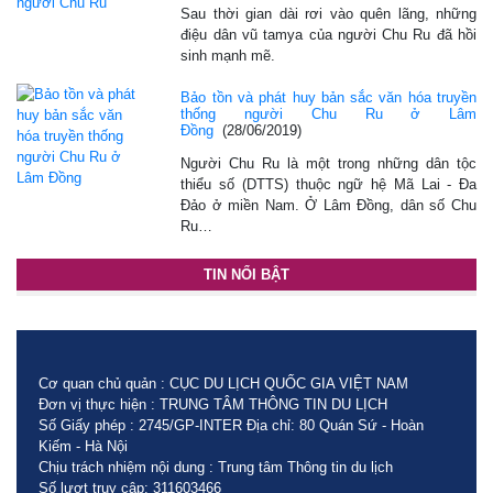
Sau thời gian dài rơi vào quên lãng, những
điệu dân vũ tamya của người Chu Ru đã hồi
sinh mạnh mẽ.
Bảo tồn và phát huy bản sắc văn hóa truyền
thống người Chu Ru ở Lâm
Đồng
(28/06/2019)
Người Chu Ru là một trong những dân tộc
thiểu số (DTTS) thuộc ngữ hệ Mã Lai - Ða
Ðảo ở miền Nam. Ở Lâm Ðồng, dân số Chu
Ru…
TIN NỔI BẬT
Cơ quan chủ quản : CỤC DU LỊCH QUỐC GIA VIỆT NAM
Đơn vị thực hiện : TRUNG TÂM THÔNG TIN DU LỊCH
Số Giấy phép : 2745/GP-INTER Địa chỉ: 80 Quán Sứ - Hoàn
Kiếm - Hà Nội
Chịu trách nhiệm nội dung : Trung tâm Thông tin du lịch
Số lượt truy cập: 311603466