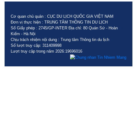
Cơ quan chủ quản : CỤC DU LỊCH QUỐC GIA VIỆT NAM
Đơn vị thực hiện : TRUNG TÂM THÔNG TIN DU LỊCH
Số Giấy phép : 2745/GP-INTER Địa chỉ: 80 Quán Sứ - Hoàn
Kiếm - Hà Nội
Chịu trách nhiệm nội dung : Trung tâm Thông tin du lịch
Số lượt truy cập: 311409998
Lượt truy cập trong năm 2026:19696016