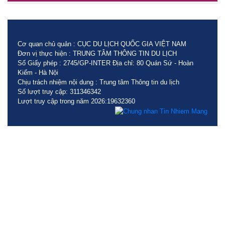
Cơ quan chủ quản : CỤC DU LỊCH QUỐC GIA VIỆT NAM
Đơn vị thực hiện : TRUNG TÂM THÔNG TIN DU LỊCH
Số Giấy phép : 2745/GP-INTER Địa chỉ: 80 Quán Sứ - Hoàn
Kiếm - Hà Nội
Chịu trách nhiệm nội dung : Trung tâm Thông tin du lịch
Số lượt truy cập: 311346342
Lượt truy cập trong năm 2026:19632360