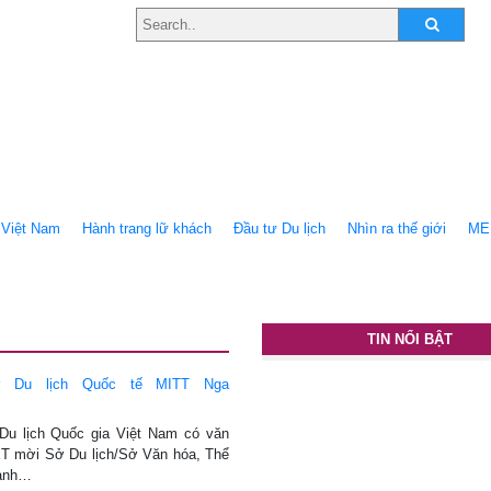
Việt Nam
Hành trang lữ khách
Ðầu tư Du lịch
Nhìn ra thế giới
ME
TIN NỔI BẬT
ợ Du lịch Quốc tế MITT Nga
 Du lịch Quốc gia Việt Nam có văn
 mời Sở Du lịch/Sở Văn hóa, Thể
hành…