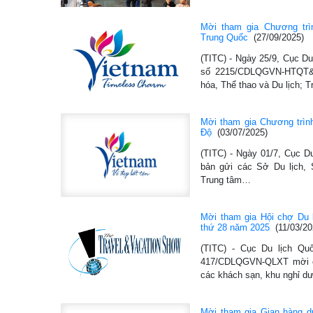
Mời tham gia Chương trìn
Trung Quốc
(27/09/2025)
(TITC) - Ngày 25/9, Cục Du
số 2215/CDLQGVN-HTQT
hóa, Thể thao và Du lịch; 
Mời tham gia Chương trình 
Độ
(03/07/2025)
(TITC) - Ngày 01/7, Cục D
bản gửi các Sở Du lịch, 
Trung tâm…
Mời tham gia Hội chợ Du l
thứ 28 năm 2025
(11/03/20
(TITC) - Cục Du lịch Qu
417/CDLQGVN-QLXT mời cá
các khách sạn, khu nghỉ 
Mời tham gia Gian hàng du