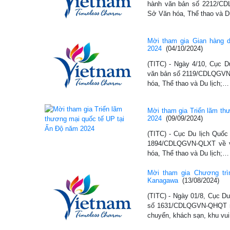
hành văn bản số 2212/CD
Sở Văn hóa, Thể thao và D
Mời tham gia Gian hàng d
2024
(04/10/2024)
(TITC) - Ngày 4/10, Cục D
văn bản số 2119/CDLQGVN
hóa, Thể thao và Du lịch;…
Mời tham gia Triển lãm th
2024
(09/09/2024)
(TITC) - Cục Du lịch Quốc
1894/CDLQGVN-QLXT về v
hóa, Thể thao và Du lịch;…
Mời tham gia Chương trìn
Kanagawa
(13/08/2024)
(TITC) - Ngày 01/8, Cục Du
số 1631/CDLQGVN-QHQT mờ
chuyển, khách sạn, khu vui