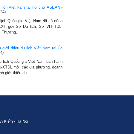
 lịch Việt Nam tại Hội chợ ASEAN -
024)
 lịch Quốc gia Việt Nam đã có công
XT gửi Sở Du lịch, Sở VHTTDL,
tư, Thương…
giới thiệu du lịch Việt Nam tại Úc
4)
u lịch Quốc gia Việt Nam ban hành
-XTDL mời các địa phương, doanh
nh giới thiệu du…
n Kiếm - Hà Nội