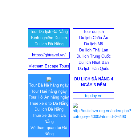
Tour Du lịch Đà Nẵng
Tour du lịch
Kinh nghiệm Du lịch
Du lịch Châu Âu
Du lịch Đà Nẵng
Du lịch Mỹ
Du lịch Thái Lan
https://qbtravel.vn/
Du lịch Trung Quốc
Du lịch Nhật Bản
Vietnam Escape Tours
Du lịch Hàn Quốc
DU LỊCH ĐÀ NẴNG 4
NGÀY 3 ĐÊM
Tour Bà Nà hằng ngày
Tour Huế hằng ngày
tripday.vn
Tour Hội An hằng ngày
Thuê xe ô tô Đà Nẵng
Du lịch Đà Nẵng
Thuê xe du lịch Đà
Nẵng
Vé tham quan tại Đà
Nẵng