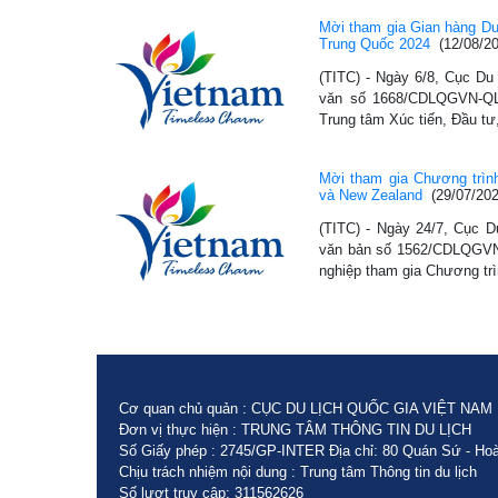
Mời tham gia Gian hàng Du
Trung Quốc 2024
(12/08/2
(TITC) - Ngày 6/8, Cục Du
văn số 1668/CDLQGVN-QL
Trung tâm Xúc tiến, Đầu 
Mời tham gia Chương trình 
và New Zealand
(29/07/202
(TITC) - Ngày 24/7, Cục D
văn bản số 1562/CDLQGVN
nghiệp tham gia Chương trì
Cơ quan chủ quản : CỤC DU LỊCH QUỐC GIA VIỆT NAM
Đơn vị thực hiện : TRUNG TÂM THÔNG TIN DU LỊCH
Số Giấy phép : 2745/GP-INTER Địa chỉ: 80 Quán Sứ - Hoà
Chịu trách nhiệm nội dung : Trung tâm Thông tin du lịch
Số lượt truy cập: 311562626