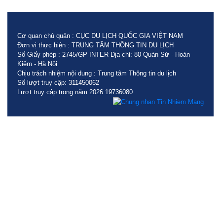
Cơ quan chủ quản : CỤC DU LỊCH QUỐC GIA VIỆT NAM
Đơn vị thực hiện : TRUNG TÂM THÔNG TIN DU LỊCH
Số Giấy phép : 2745/GP-INTER Địa chỉ: 80 Quán Sứ - Hoàn
Kiếm - Hà Nội
Chịu trách nhiệm nội dung : Trung tâm Thông tin du lịch
Số lượt truy cập: 311450062
Lượt truy cập trong năm 2026:19736080