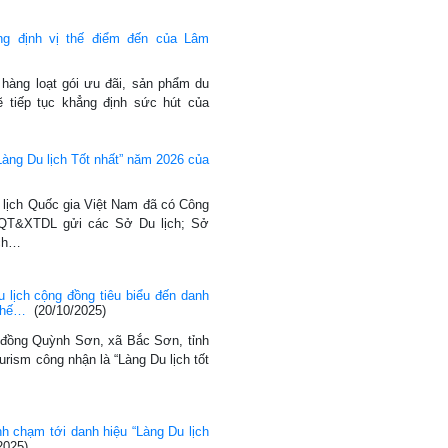
ẳng định vị thế điểm đến của Lâm
hàng loạt gói ưu đãi, sản phẩm du
 tiếp tục khẳng định sức hút của
Làng Du lịch Tốt nhất” năm 2026 của
 lịch Quốc gia Việt Nam đã có Công
T&XTDL gửi các Sở Du lịch; Sở
ịch…
lịch cộng đồng tiêu biểu đến danh
 thế…
(20/10/2025)
g đồng Quỳnh Sơn, xã Bắc Sơn, tỉnh
ism công nhận là “Làng Du lịch tốt
nh chạm tới danh hiệu “Làng Du lịch
2025)