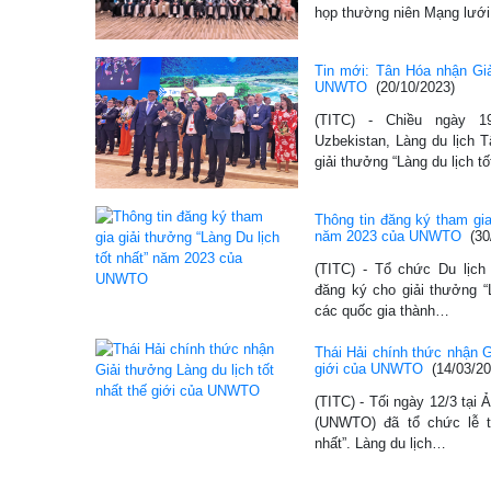
họp thường niên Mạng lướ
Tin mới: Tân Hóa nhận Giả
UNWTO
(20/10/2023)
(TITC) - Chiều ngày 19
Uzbekistan, Làng du lịch 
giải thưởng “Làng du lịch t
Thông tin đăng ký tham gia
năm 2023 của UNWTO
(30
(TITC) - Tổ chức Du lịc
đăng ký cho giải thưởng “L
các quốc gia thành…
Thái Hải chính thức nhận G
giới của UNWTO
(14/03/20
(TITC) - Tối ngày 12/3 tại 
(UNWTO) đã tổ chức lễ tr
nhất”. Làng du lịch…