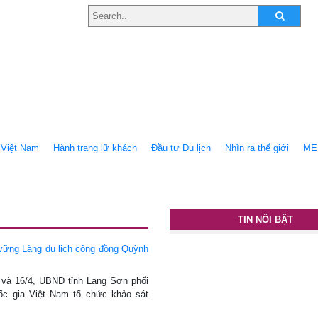
Việt Nam
Hành trang lữ khách
Ðầu tư Du lịch
Nhìn ra thế giới
ME
TIN NỔI BẬT
 vững Làng du lịch cộng đồng Quỳnh
5 và 16/4, UBND tỉnh Lạng Sơn phối
ốc gia Việt Nam tổ chức khảo sát