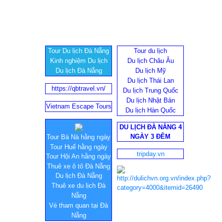
Tour Du lịch Đà Nẵng
Tour du lịch
Kinh nghiệm Du lịch
Du lịch Châu Âu
Du lịch Đà Nẵng
Du lịch Mỹ
Du lịch Thái Lan
https://qbtravel.vn/
Du lịch Trung Quốc
Du lịch Nhật Bản
Vietnam Escape Tours
Du lịch Hàn Quốc
DU LỊCH ĐÀ NẴNG 4
NGÀY 3 ĐÊM
Tour Bà Nà hằng ngày
Tour Huế hằng ngày
tripday.vn
Tour Hội An hằng ngày
Thuê xe ô tô Đà Nẵng
Du lịch Đà Nẵng
Thuê xe du lịch Đà
Nẵng
Vé tham quan tại Đà
Nẵng