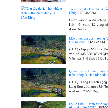
Tăng tốc du lịch hè, kh
Đồng
(17/04/2026)
Bước vào mùa du lịch hè, 
lịch mới được kỳ vọng sẽ
điểm đến từ…
Mời tham gia giải thưởng “
UN Tourism
(06/03/2026)
(TITC) - Ngày 05/3, Cục Du
văn số 435/CDLQGVN-QHQ
Văn hoá, Thể thao và Du l
Quỳnh Sơn: Từ mô hình du 
hiệu “Làng Du lịch tốt nhất
(TITC) - Làng Du lịch cộn
Lạng Sơn vừa được UN Tour
nhất năm 2025”. Đây…
Lô Lô Chải - Hành trình xa
tốt nhất năm 2025”
(20/10/