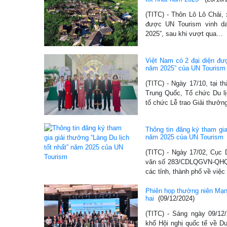
(TITC) - Thôn Lô Lô Chải,
được UN Tourism vinh da
2025”, sau khi vượt qua…
Việt Nam có 2 đại diện đượ
năm 2025” của UN Tourism
(TITC) - Ngày 17/10, tại t
Trung Quốc, Tổ chức Du l
tổ chức Lễ trao Giải thưở
Thông tin đăng ký tham gia
năm 2025 của UN Tourism
(TITC) - Ngày 17/02, Cục 
văn số 283/CDLQGVN-QHQT
các tỉnh, thành phố về việ
Phiên họp thường niên Mạng
hai
(09/12/2024)
(TITC) - Sáng ngày 09/12
khổ Hội nghị quốc tế về Du