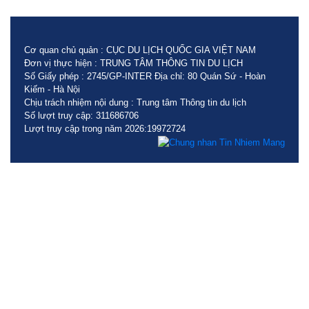
Cơ quan chủ quản : CỤC DU LỊCH QUỐC GIA VIỆT NAM
Đơn vị thực hiện : TRUNG TÂM THÔNG TIN DU LỊCH
Số Giấy phép : 2745/GP-INTER Địa chỉ: 80 Quán Sứ - Hoàn
Kiếm - Hà Nội
Chịu trách nhiệm nội dung : Trung tâm Thông tin du lịch
Số lượt truy cập: 311686706
Lượt truy cập trong năm 2026:19972724