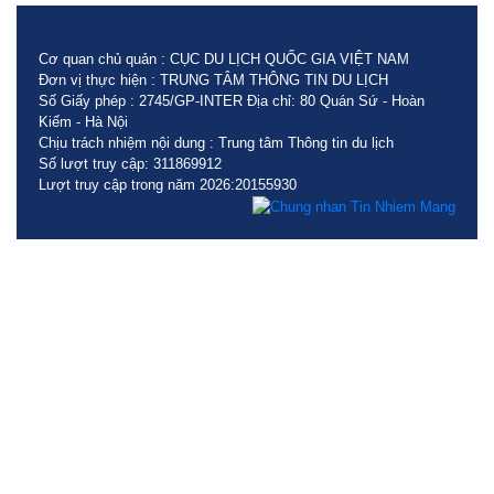
Cơ quan chủ quản : CỤC DU LỊCH QUỐC GIA VIỆT NAM
Đơn vị thực hiện : TRUNG TÂM THÔNG TIN DU LỊCH
Số Giấy phép : 2745/GP-INTER Địa chỉ: 80 Quán Sứ - Hoàn
Kiếm - Hà Nội
Chịu trách nhiệm nội dung : Trung tâm Thông tin du lịch
Số lượt truy cập: 311869912
Lượt truy cập trong năm 2026:20155930