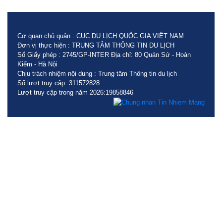
Cơ quan chủ quản : CỤC DU LỊCH QUỐC GIA VIỆT NAM
Đơn vị thực hiện : TRUNG TÂM THÔNG TIN DU LỊCH
Số Giấy phép : 2745/GP-INTER Địa chỉ: 80 Quán Sứ - Hoàn
Kiếm - Hà Nội
Chịu trách nhiệm nội dung : Trung tâm Thông tin du lịch
Số lượt truy cập: 311572828
Lượt truy cập trong năm 2026:19858846