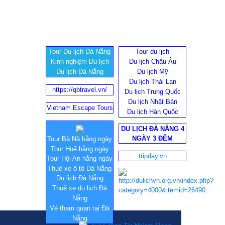
Tour Du lịch Đà Nẵng
Tour du lịch
Kinh nghiệm Du lịch
Du lịch Châu Âu
Du lịch Đà Nẵng
Du lịch Mỹ
Du lịch Thái Lan
https://qbtravel.vn/
Du lịch Trung Quốc
Du lịch Nhật Bản
Vietnam Escape Tours
Du lịch Hàn Quốc
DU LỊCH ĐÀ NẴNG 4
NGÀY 3 ĐÊM
Tour Bà Nà hằng ngày
Tour Huế hằng ngày
tripday.vn
Tour Hội An hằng ngày
Thuê xe ô tô Đà Nẵng
Du lịch Đà Nẵng
Thuê xe du lịch Đà
Nẵng
Vé tham quan tại Đà
Nẵng