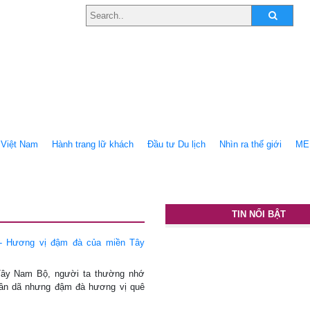
Việt Nam
Hành trang lữ khách
Ðầu tư Du lịch
Nhìn ra thế giới
ME
TIN NỔI BẬT
- Hương vị đậm đà của miền Tây
ây Nam Bộ, người ta thường nhớ
ân dã nhưng đậm đà hương vị quê