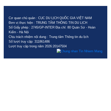
Cơ quan chủ quản : CỤC DU LỊCH QUỐC GIA VIỆT NAM
Đơn vị thực hiện : TRUNG TÂM THÔNG TIN DU LỊCH
Số Giấy phép : 2745/GP-INTER Địa chỉ: 80 Quán Sứ - Hoàn
Kiếm - Hà Nội
Chịu trách nhiệm nội dung : Trung tâm Thông tin du lịch
Số lượt truy cập: 311861486
Lượt truy cập trong năm 2026:20147504