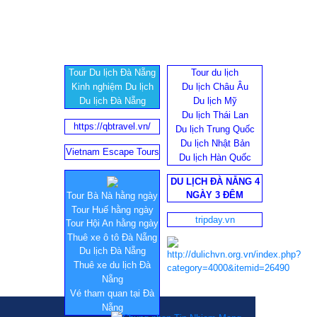
Tour Du lịch Đà Nẵng
Tour du lịch
Kinh nghiệm Du lịch
Du lịch Châu Âu
Du lịch Đà Nẵng
Du lịch Mỹ
Du lịch Thái Lan
https://qbtravel.vn/
Du lịch Trung Quốc
Du lịch Nhật Bản
Vietnam Escape Tours
Du lịch Hàn Quốc
DU LỊCH ĐÀ NẴNG 4
NGÀY 3 ĐÊM
Tour Bà Nà hằng ngày
Tour Huế hằng ngày
tripday.vn
Tour Hội An hằng ngày
Thuê xe ô tô Đà Nẵng
Du lịch Đà Nẵng
Thuê xe du lịch Đà
Nẵng
Vé tham quan tại Đà
Nẵng