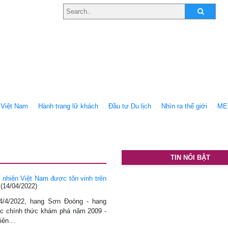
Việt Nam
Hành trang lữ khách
Ðầu tư Du lịch
Nhìn ra thế giới
ME
TIN NỔI BẬT
 nhiên Việt Nam được tôn vinh trên
(14/04/2022)
4/4/2022, hang Sơn Đoòng - hang
ợc chính thức khám phá năm 2009 -
hiên…