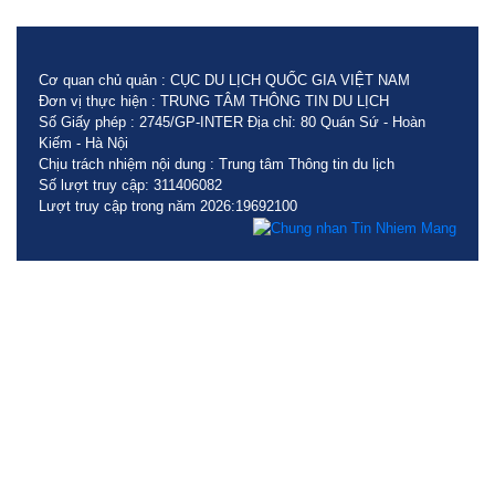
Cơ quan chủ quản : CỤC DU LỊCH QUỐC GIA VIỆT NAM
Đơn vị thực hiện : TRUNG TÂM THÔNG TIN DU LỊCH
Số Giấy phép : 2745/GP-INTER Địa chỉ: 80 Quán Sứ - Hoàn
Kiếm - Hà Nội
Chịu trách nhiệm nội dung : Trung tâm Thông tin du lịch
Số lượt truy cập: 311406082
Lượt truy cập trong năm 2026:19692100