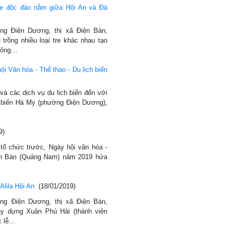
tre độc đáo nằm giữa Hội An và Đà
ng Điện Dương, thị xã Điện Bàn,
rồng nhiều loại tre khác nhau tạo
không…
i Văn hóa - Thể thao - Du lịch biển
và các dịch vụ du lịch biển đến với
i biển Hà My (phường Điện Dương),
9)
 tổ chức trước, Ngày hội văn hóa -
Điện Bàn (Quảng Nam) năm 2019 hứa
lila Hội An
(18/01/2019)
ờng Điện Dương, thị xã Điện Bàn,
y dựng Xuân Phú Hải (thành viên
c lễ…