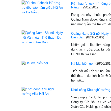
Rủ nhau “check in” rừng 
Nẵng
(25/12/2019)
Rừng tre này thuộc phườ
Quảng Nam được ông chủ t
nên một quần thể tre với 
Quảng Nam: Sôi nổi Ngày hộ
Điện Bàn
(02/10/2019)
Nhằm giới thiệu tiềm năng 
du khách, vừa qua, tại bã
UBND thị xã Điện…
Hà My, biển gọi
(26/09/201
Tiếp nối dấu ấn từ hai lần
thể thao - du lịch biển 
hẹn sẽ…
Khởi công Khu nghỉ dưỡng A
Sáng ngày 17/1, tại phư
Công ty CP Đầu tư và xâ
Xuân Cầu Holdings) tổ chứ