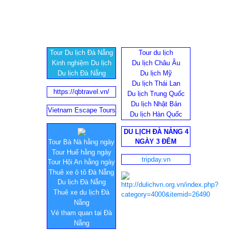
Tour Du lịch Đà Nẵng
Tour du lịch
Kinh nghiệm Du lịch
Du lịch Châu Âu
Du lịch Đà Nẵng
Du lịch Mỹ
Du lịch Thái Lan
https://qbtravel.vn/
Du lịch Trung Quốc
Du lịch Nhật Bản
Vietnam Escape Tours
Du lịch Hàn Quốc
DU LỊCH ĐÀ NẴNG 4
NGÀY 3 ĐÊM
Tour Bà Nà hằng ngày
Tour Huế hằng ngày
tripday.vn
Tour Hội An hằng ngày
Thuê xe ô tô Đà Nẵng
Du lịch Đà Nẵng
Thuê xe du lịch Đà
Nẵng
Vé tham quan tại Đà
Nẵng