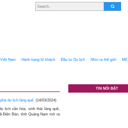
Việt Nam
Hành trang lữ khách
Ðầu tư Du lịch
Nhìn ra thế giới
ME
TIN NỔI BẬT
há du lịch làng quê
(14/03/2024)
 lịch văn hóa, sinh thái làng quê,
 xã Điện Bàn, tỉnh Quảng Nam mở ra