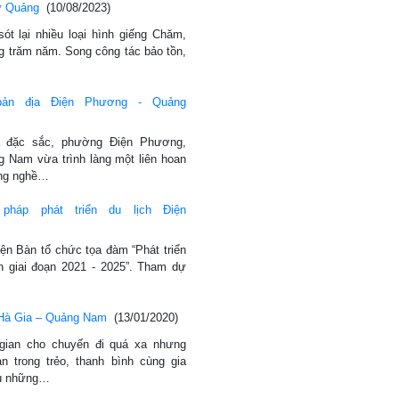
ứ Quảng
(10/08/2023)
t lại nhiều loại hình giếng Chăm,
ng trăm năm. Song công tác bảo tồn,
 bản địa Điện Phương - Quảng
ịa đặc sắc, phường Điện Phương,
g Nam vừa trình làng một liên hoan
àng nghề…
pháp phát triển du lịch Điện
ện Bàn tổ chức tọa đàm “Phát triển
n giai đoạn 2021 - 2025”. Tham dự
 Hà Gia – Quảng Nam
(13/01/2020)
 gian cho chuyến đi quá xa nhưng
 trong trẻo, thanh bình cùng gia
sau những…