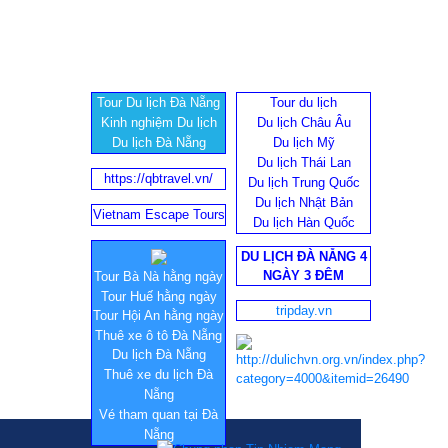
Tour Du lịch Đà Nẵng
Tour du lịch
Kinh nghiệm Du lịch
Du lịch Châu Âu
Du lịch Đà Nẵng
Du lịch Mỹ
Du lịch Thái Lan
https://qbtravel.vn/
Du lịch Trung Quốc
Du lịch Nhật Bản
Vietnam Escape Tours
Du lịch Hàn Quốc
DU LỊCH ĐÀ NẴNG 4
NGÀY 3 ĐÊM
Tour Bà Nà hằng ngày
Tour Huế hằng ngày
tripday.vn
Tour Hội An hằng ngày
Thuê xe ô tô Đà Nẵng
Du lịch Đà Nẵng
Thuê xe du lịch Đà
Nẵng
Vé tham quan tại Đà
Nẵng