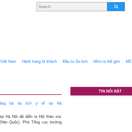
Việt Nam
Hành trang lữ khách
Ðầu tư Du lịch
Nhìn ra thế giới
ME
TIN NỔI BẬT
ảng bá du lịch y tế tại Hà
tại Hà Nội đã diễn ra Hội thảo xúc
n (Hàn Quốc). Phó Tổng cục trưởng