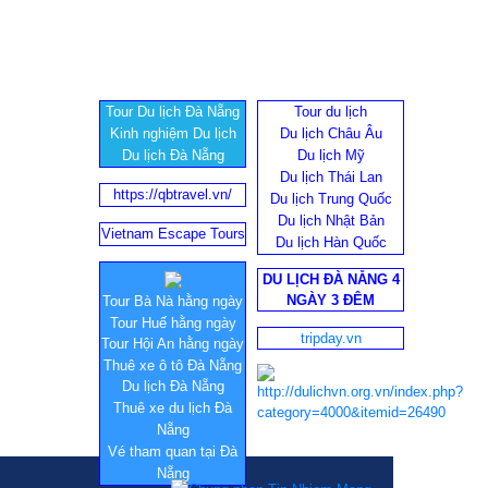
Tour Du lịch Đà Nẵng
Tour du lịch
Kinh nghiệm Du lịch
Du lịch Châu Âu
Du lịch Đà Nẵng
Du lịch Mỹ
Du lịch Thái Lan
https://qbtravel.vn/
Du lịch Trung Quốc
Du lịch Nhật Bản
Vietnam Escape Tours
Du lịch Hàn Quốc
DU LỊCH ĐÀ NẴNG 4
NGÀY 3 ĐÊM
Tour Bà Nà hằng ngày
Tour Huế hằng ngày
tripday.vn
Tour Hội An hằng ngày
Thuê xe ô tô Đà Nẵng
Du lịch Đà Nẵng
Thuê xe du lịch Đà
Nẵng
Vé tham quan tại Đà
Nẵng