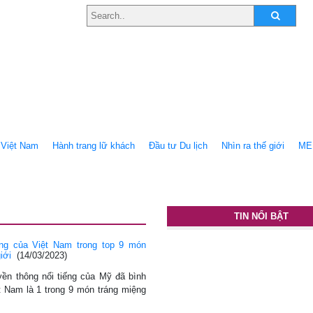
Việt Nam
Hành trang lữ khách
Ðầu tư Du lịch
Nhìn ra thế giới
ME
TIN NỔI BẬT
g của Việt Nam trong top 9 món
iới
(14/03/2023)
yền thông nổi tiếng của Mỹ đã bình
 Nam là 1 trong 9 món tráng miệng