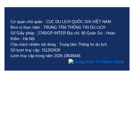
Cơ quan chủ quản : CỤC DU LỊCH QUỐC GIA VIỆT NAM
Đơn vị thực hiện : TRUNG TÂM THÔNG TIN DU LỊCH
Số Giấy phép : 2745/GP-INTER Địa chỉ: 80 Quán Sứ - Hoàn
Kiếm - Hà Nội
Chịu trách nhiệm nội dung : Trung tâm Thông tin du lịch
Số lượt truy cập: 311263428
Lượt truy cập trong năm 2026:19549446