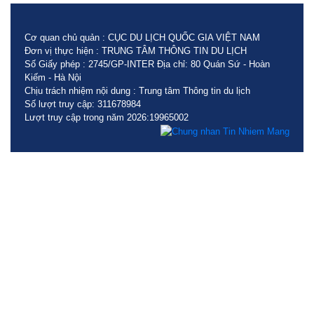
Cơ quan chủ quản : CỤC DU LỊCH QUỐC GIA VIỆT NAM
Đơn vị thực hiện : TRUNG TÂM THÔNG TIN DU LỊCH
Số Giấy phép : 2745/GP-INTER Địa chỉ: 80 Quán Sứ - Hoàn
Kiếm - Hà Nội
Chịu trách nhiệm nội dung : Trung tâm Thông tin du lịch
Số lượt truy cập: 311678984
Lượt truy cập trong năm 2026:19965002