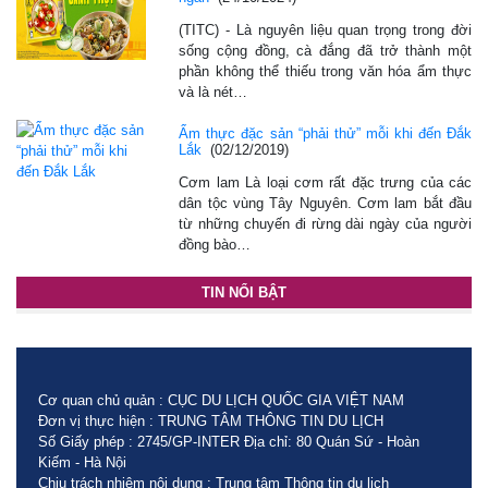
(TITC) - Là nguyên liệu quan trọng trong đời
sống cộng đồng, cà đắng đã trở thành một
phần không thể thiếu trong văn hóa ẩm thực
và là nét…
Ẩm thực đặc sản “phải thử” mỗi khi đến Đắk
Lắk
(02/12/2019)
Cơm lam Là loại cơm rất đặc trưng của các
dân tộc vùng Tây Nguyên. Cơm lam bắt đầu
từ những chuyến đi rừng dài ngày của người
đồng bào…
TIN NỔI BẬT
Cơ quan chủ quản : CỤC DU LỊCH QUỐC GIA VIỆT NAM
Đơn vị thực hiện : TRUNG TÂM THÔNG TIN DU LỊCH
Số Giấy phép : 2745/GP-INTER Địa chỉ: 80 Quán Sứ - Hoàn
Kiếm - Hà Nội
Chịu trách nhiệm nội dung : Trung tâm Thông tin du lịch