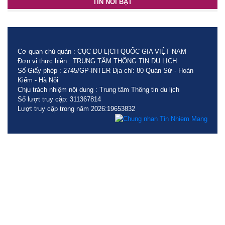
TIN NỔI BẬT
Cơ quan chủ quản : CỤC DU LỊCH QUỐC GIA VIỆT NAM
Đơn vị thực hiện : TRUNG TÂM THÔNG TIN DU LỊCH
Số Giấy phép : 2745/GP-INTER Địa chỉ: 80 Quán Sứ - Hoàn
Kiếm - Hà Nội
Chịu trách nhiệm nội dung : Trung tâm Thông tin du lịch
Số lượt truy cập: 311367814
Lượt truy cập trong năm 2026:19653832