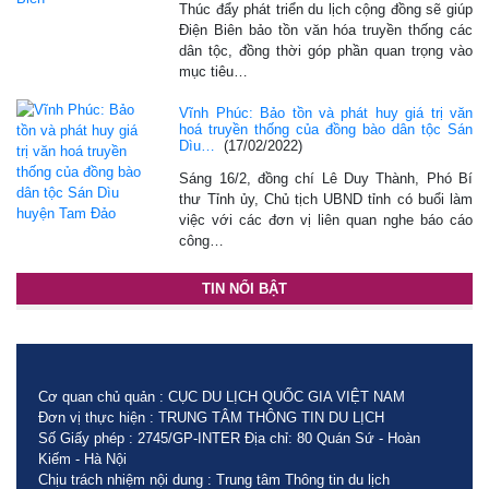
Thúc đẩy phát triển du lịch cộng đồng sẽ giúp
Điện Biên bảo tồn văn hóa truyền thống các
dân tộc, đồng thời góp phần quan trọng vào
mục tiêu…
Vĩnh Phúc: Bảo tồn và phát huy giá trị văn
hoá truyền thống của đồng bào dân tộc Sán
Dìu…
(17/02/2022)
Sáng 16/2, đồng chí Lê Duy Thành, Phó Bí
thư Tỉnh ủy, Chủ tịch UBND tỉnh có buổi làm
việc với các đơn vị liên quan nghe báo cáo
công…
TIN NỔI BẬT
Cơ quan chủ quản : CỤC DU LỊCH QUỐC GIA VIỆT NAM
Đơn vị thực hiện : TRUNG TÂM THÔNG TIN DU LỊCH
Số Giấy phép : 2745/GP-INTER Địa chỉ: 80 Quán Sứ - Hoàn
Kiếm - Hà Nội
Chịu trách nhiệm nội dung : Trung tâm Thông tin du lịch