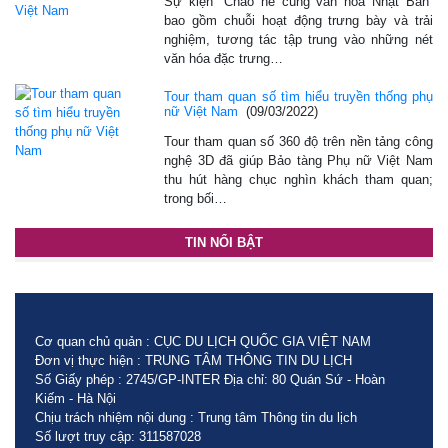
Sự kiện “Chào hè cùng văn hóa Nhật Bản”
bao gồm chuỗi hoạt động trưng bày và trải
nghiệm, tương tác tập trung vào những nét
văn hóa đặc trưng…
Tour tham quan số tìm hiểu truyền thống phụ
nữ Việt Nam
(09/03/2022)
Tour tham quan số 360 độ trên nền tảng công
nghệ 3D đã giúp Bảo tàng Phụ nữ Việt Nam
thu hút hàng chục nghìn khách tham quan;
trong bối…
TIN NỔI BẬT
Cơ quan chủ quản : CỤC DU LỊCH QUỐC GIA VIỆT NAM
Đơn vị thực hiện : TRUNG TÂM THÔNG TIN DU LỊCH
Số Giấy phép : 2745/GP-INTER Địa chỉ: 80 Quán Sứ - Hoàn
Kiếm - Hà Nội
Chịu trách nhiệm nội dung : Trung tâm Thông tin du lịch
Số lượt truy cập: 311587028