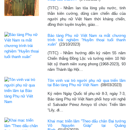
(TITC) - Nhằm lan tỏa lòng yêu nước, tinh
thần kiên cường, dũng cảm chiến đấu của
người phụ nữ Việt Nam thời kháng chiến,
đồng thời tuyên truyền, giáo…
Bảo tàng Phụ nữ Việt Nam ra mắt chương
trình trải nghiệm “Huyền thoại tuổi thanh
xuân”
(23/10/2023)
(TITC) - Nhằm hướng đến kỷ niệm 55 năm
Chiến thắng Đồng Lộc và tưởng niệm 10 Nữ
liệt sỹ thanh niên xung phong (1968-2023), 93
năm Thành lập Hội…
Tôn vinh vai trò người phụ nữ qua triển lãm
tại Bảo tàng Phụ nữ Việt Nam
(08/03/2023)
Kỷ niệm Ngày Quốc tế phụ nữ 8-3, ngày 7-3,
Bảo tàng Phụ nữ Việt Nam phối hợp với nghệ
sĩ Salvador Pérez Arroyo tổ chức Triển lãm
“Lily, đi…
Khai mạc triển lãm ''Theo dấu chân Đại tướng
Võ Nguyên Giáp'' tại Quảng
Bình
(01/02/2023)