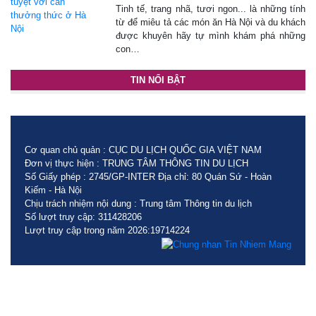
Tinh tế, trang nhã, tươi ngon... là những tính
từ để miêu tả các món ăn Hà Nội và du khách
được khuyên hãy tự mình khám phá những
con…
TIN NỔI BẬT
Cơ quan chủ quản : CỤC DU LỊCH QUỐC GIA VIỆT NAM
Đơn vị thực hiện : TRUNG TÂM THÔNG TIN DU LỊCH
Số Giấy phép : 2745/GP-INTER Địa chỉ: 80 Quán Sứ - Hoàn
Kiếm - Hà Nội
Chịu trách nhiệm nội dung : Trung tâm Thông tin du lịch
Số lượt truy cập: 311428206
Lượt truy cập trong năm 2026:19714224