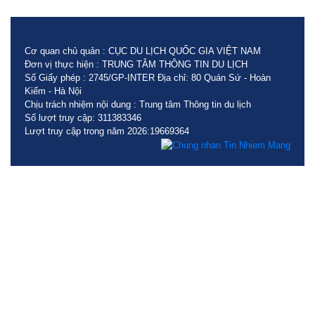
Cơ quan chủ quản : CỤC DU LỊCH QUỐC GIA VIỆT NAM
Đơn vị thực hiện : TRUNG TÂM THÔNG TIN DU LỊCH
Số Giấy phép : 2745/GP-INTER Địa chỉ: 80 Quán Sứ - Hoàn
Kiếm - Hà Nội
Chịu trách nhiệm nội dung : Trung tâm Thông tin du lịch
Số lượt truy cập: 311383346
Lượt truy cập trong năm 2026:19669364